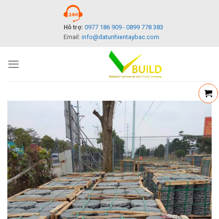
Skip
to
Hỗ trợ:
0977 186 909 - 0899 778 383
content
Email:
info@datunhientaybac.com