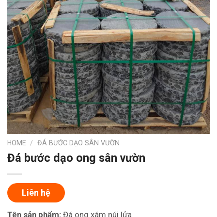
HOME
/
ĐÁ BƯỚC DẠO SÂN VƯỜN
Đá bước dạo ong sân vườn
Liên hệ
Tên sản phẩm:
Đá ong xám núi lửa