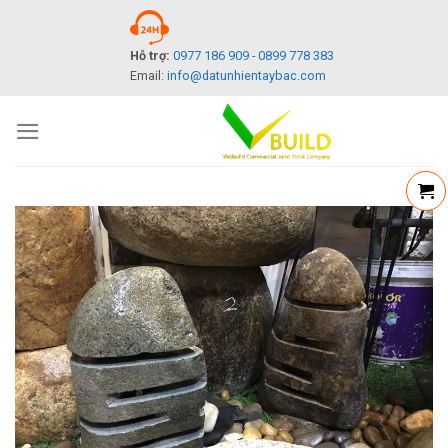
Skip
to
Hỗ trợ:
0977 186 909 - 0899 778 383
content
Email:
info@datunhientaybac.com