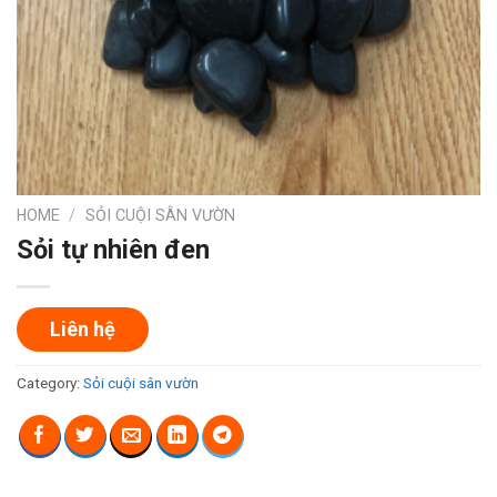
HOME
/
SỎI CUỘI SÂN VƯỜN
Sỏi tự nhiên đen
Liên hệ
Category:
Sỏi cuội sân vườn