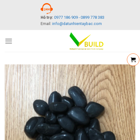
Skip
to
Hỗ trợ:
0977 186 909 - 0899 778 383
content
Email:
info@datunhientaybac.com