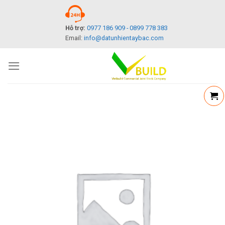
Skip
to
Hỗ trợ:
0977 186 909 - 0899 778 383
content
Email:
info@datunhientaybac.com